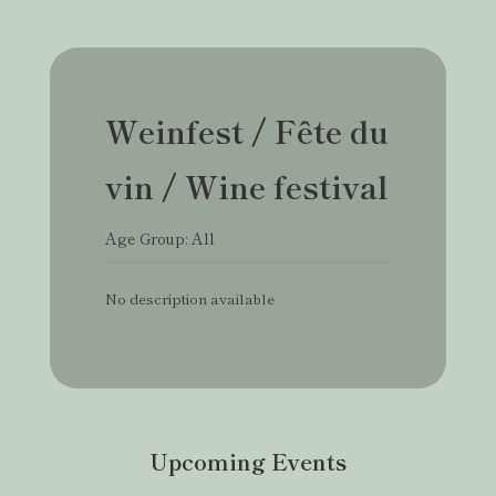
Weinfest / Fête du
vin / Wine festival
Age Group: All
No description available
Upcoming Events