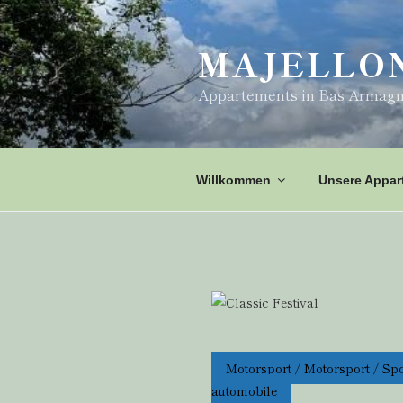
Zum
Inhalt
MAJELLO
springen
Appartements in Bas Armag
Willkommen
Unsere Appar
Motorsport / Motorsport / Spo
automobile