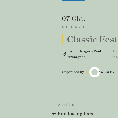
07 Okt.
UNTIL
08 OKT.
Classic Fest
Circuit Nogaro Paul
Cir
Armagnac
No
Organized by
Circuit Pau
Beitragsnavigatio
Vorheriger
ZURÜCK
Beitrag
Fun Racing Cars