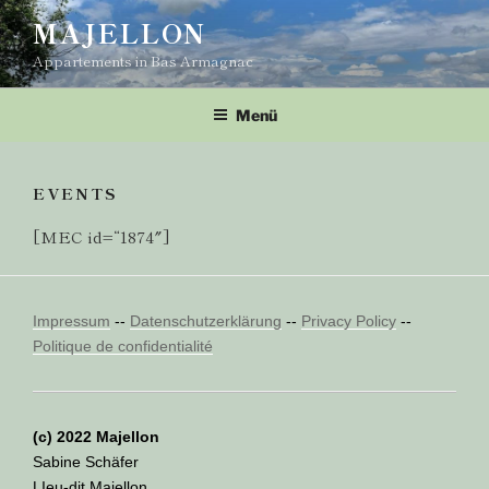
Zum
MAJELLON
Inhalt
Appartements in Bas Armagnac
springen
Menü
EVENTS
[MEC id=“1874″]
Impressum
--
Datenschutzerklärung
--
Privacy Policy
--
Politique de confidentialité
(c) 2022 Majellon
Sabine Schäfer
LIeu-dit Majellon