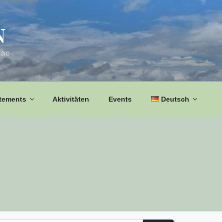
N
nac
tements
Aktivitäten
Events
Deutsch