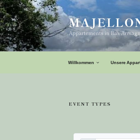
Zum
Inhalt
MAJELLO
springen
Appartements in Bas Armag
Willkommen
Unsere Appar
EVENT TYPES